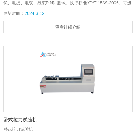
伏、电线、电缆、线束PIN针测试。执行标准YD/T 1539-2006。可进
行金属与非金属、高分子材料、牛皮原纸、橡塑胶、绝缘体、电线、
更新时间：
2024-3-12
电缆、3m胶带、标签、保护膜及环保袋等各种材料的试片、半成
品、成品的拉伸、剥离、压缩、戳穿等项目的检测。
查看详细介绍
卧式拉力试验机
卧式拉力试验机