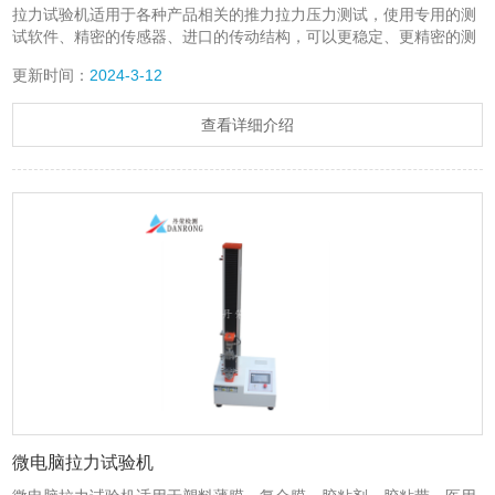
拉力试验机适用于各种产品相关的推力拉力压力测试，使用专用的测
试软件、精密的传感器、进口的传动结构，可以更稳定、更精密的测
试产品的检测数据。该设备广泛应用于各种金属、非金属、复合材
更新时间：
2024-3-12
料、医药、食品、木材、铜材、铝材、塑料型材、电线电缆、纸张、
薄膜、橡胶、纺织、航空航天等行业进行拉伸性能指标的测试，主要
测试其拉伸、撕裂、剥离、抗压、弯曲、抗剪切、三点抗折等各项测
查看详细介绍
试功能。现产品销往全国各地，是相关生产制造企业、大专院校、科
研单位、技术监督部门的理想测试设备。
微电脑拉力试验机