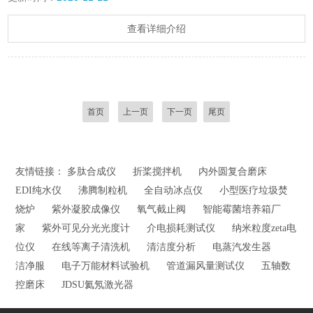
查看详细介绍
首页
上一页
下一页
尾页
友情链接：
多肽合成仪
折桨搅拌机
内外圆复合磨床
EDI纯水仪
沸腾制粒机
全自动冰点仪
小型医疗垃圾焚
烧炉
紫外凝胶成像仪
氧气截止阀
智能霉菌培养箱厂
家
紫外可见分光光度计
介电损耗测试仪
纳米粒度zeta电
位仪
在线等离子清洗机
清洁度分析
电蒸汽发生器
洁净服
电子万能材料试验机
管道漏风量测试仪
五轴数
控磨床
JDSU氦氖激光器