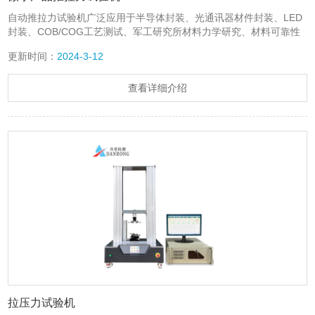
自动推拉力试验机广泛应用于半导体封装、光通讯器材件封装、LED
封装、COB/COG工艺测试、军工研究所材料力学研究、材料可靠性
测试等应用领域，是Bond工艺、SMT工艺、键合工艺等不可缺少的
更新时间：
2024-3-12
动态力学检测仪器，能满足包含有：金属、铜线、合金线、铝线、铝
带等拉力测试、金球、铜球、锡球、晶圆、芯片、贴片元件等推力测
试、锡球、BumpPin等拉拔测试等等具体应用需求，功能可扩张性
查看详细介绍
强、操控便捷、测试高校精准。
拉压力试验机