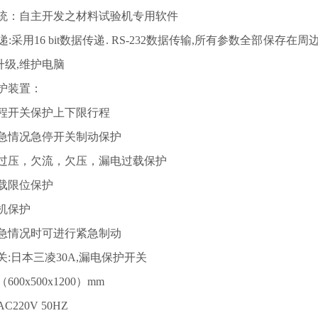
统：自主开发之材料试验机专用软件
递:采用16 bit数据传递. RS-232数据传输,所有参数全部保
升级,维护电脑
护装置：
开程开关保护上下限行程
紧急情况急停开关制动保护
，过压，欠流，欠压，漏电过载保护
过载限位保护
机保护
紧急情况时可进行紧急制动
关:日本三凌30A,漏电保护开关
600x500x1200）mm
C220V 50HZ