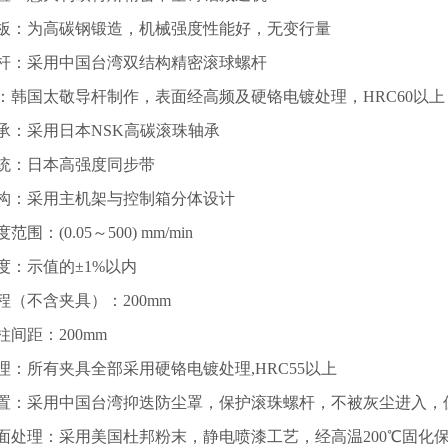
板：为高碳钢锻造，机械强度性能好，无变行量
杆：采用中国台湾双结构精密滚球螺杆
：韩国太敬导杆制作，表面经高频及硬铬电镀处理，HRC60以上
承：采用日本NSK高碳滚珠轴承
统：日本高强度同步带
构：采用主机架与控制箱分体设计
围：(0.05～500) mm/min
度：示值的±1%以内
程（不含夹具）：200mm
柱间距：200mm
理：所有夹具全部采用硬铬电镀处理,HRC55以上
置：采用中国台湾抑迭防尘罩，保护滚珠螺杆，不被灰尘进入，
面处理：采用美国杜邦粉末，静电喷漆工艺，经高温200℃固化