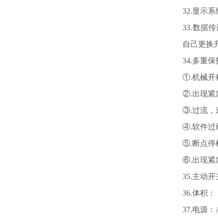
32.
显示系
33.
数据传
自己更换
34.
多重保
①.机械
②.出现
③.过流
④.软件
⑤.断点停
⑥.出现
35.
主动开
36.
体积：（
37.
电源：A