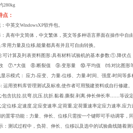
280kg
能特点：
：中英文WindowsXP软件包。
择：具有中文简体，中文繁体，英文等多种语言界面在操作中自由
:常用力量及位移,能量都具有并且可自由转换。
:可计算及列表资料图形:具有材料试验机的基本参数:①.降伏点 ②.0
收 ⑦.*大值 ⑧.断裂值 ⑨.变形量 ⑩.平均值 ⑾.对比图形
显示模式： 应力-应变、力量-位移、力量-时间、强度-时间等
: 运用资料库管理测试及标准,使作者可用预建资料或自行修建。
:包含抗拉.抗弯.抗压.抗折.黏着.撕裂.剥离.伸长伸长率……等设
:定位移.定速度.定应变速率.定荷重.定荷重速率定应力速率.应
用的置零功能：力量、伸长、位移只需按一个键即可手动调零，
示：测试过程中，负荷、伸长、位移以及选中的试验曲线随着测