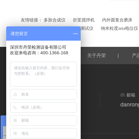
友情链接：
多肽合成仪
折桨搅拌机
内外圆复合磨床
外可见分光光度计
介电损耗测试仪
纳米粒度zeta电位仪
请您留言
JDSU氦氖激光器
深圳市丹荣检测设备有限公司
欢迎来电咨询：400-1366-168
|
|
网站首页
关于丹荣
产
邮箱
danron
在线咨询
检测专家在线