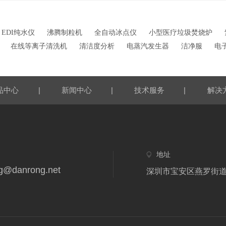
EDI纯水仪
沸腾制粒机
全自动冰点仪
小型医疗垃圾焚烧炉
在线等离子清洗机
清洁度分析
电蒸汽发生器
洁净服
电
|
|
|
品中心
新闻中心
技术服务
解决
地址
g@danrong.net
深圳市宝安区燕罗街道