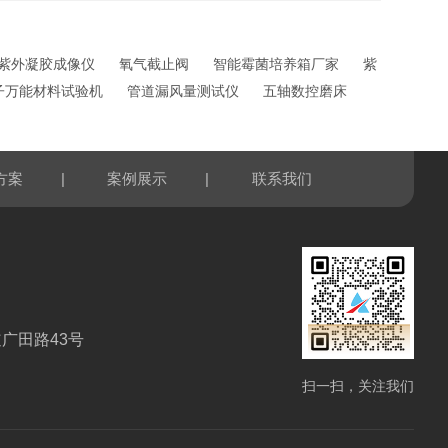
紫外凝胶成像仪
氧气截止阀
智能霉菌培养箱厂家
紫
子万能材料试验机
管道漏风量测试仪
五轴数控磨床
|
|
方案
案例展示
联系我们
广田路43号
扫一扫，关注我们