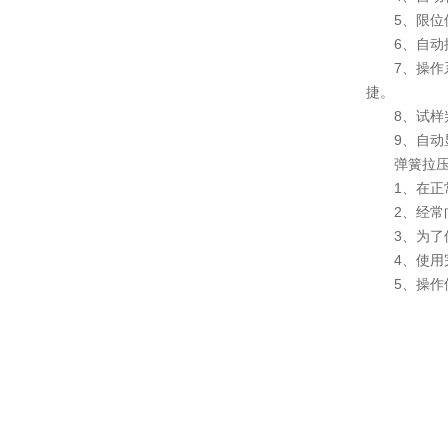
5、限位保
6、自动控
7、操作系
捷。
8、试样判
9、自动显
弹簧拉压试
1、在正常
2、经常向
3、为了保
4、使用完
5、操作使