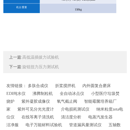
机台重量
150kg
上一篇:
高低温插拔力试验机
下一篇:
旋钮扭力压力测试机
友情链接：
多肽合成仪
折桨搅拌机
内外圆复合磨床
EDI纯水仪
沸腾制粒机
全自动冰点仪
小型医疗垃圾焚
烧炉
紫外凝胶成像仪
氧气截止阀
智能霉菌培养箱厂
家
紫外可见分光光度计
介电损耗测试仪
纳米粒度zeta电
位仪
在线等离子清洗机
清洁度分析
电蒸汽发生器
洁净服
电子万能材料试验机
管道漏风量测试仪
五轴数