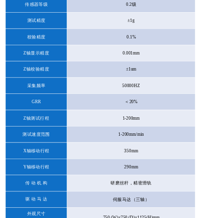
传感器等级
0.2
级
测试精度
±
1g
校验精度
0.1%
Z
轴显示精度
0.001mm
Z
轴校验精度
±
1um
采集频率
50000HZ
GRR
＜
20%
Z
轴测试行程
1-200mm
测试速度范围
1-200mm/min
X
轴移动行程
350mm
Y
轴移动行程
290mm
传
动
机
构
研磨丝杆，精密滑轨
驱
动
马
达
伺服马达（三轴）
外观尺寸
750 (W)×750 (D)×1125(H)mm